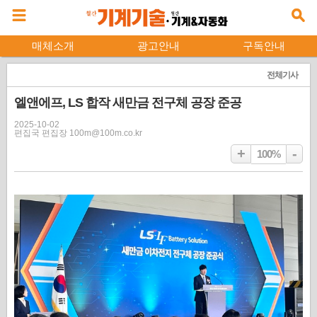
매체소개
광고안내
구독안내
전체기사
엘앤에프, LS 합작 새만금 전구체 공장 준공
2025-10-02
편집국 편집장 100m@100m.co.kr
+
-
100%