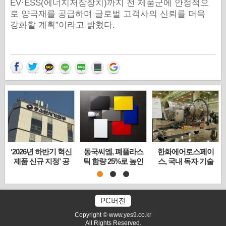
EV·ESS(에너지저장장치)까지 전 제품군에 안정적으
로 양극재를 공급하며 글로벌 고객사의 신뢰를 더욱
강화할 계획
”
이라고 밝혔다.
‘2026년 하반기 혁신
동국씨엠, 폐플라스
한화에어로스페이
제품 신규 지정’ 공
틱 함량 25%로 높인
스, 국내 독자 기술
고… 중소기업 공공
‘친환경 컬러강판’
‘무인기 엔진 2종’ 시
조달 문턱 낮춘다
제조 기술 고도화
제 최초 공개
PC버전
Copyright © www.yes9.co.kr
All Rights Reserved.