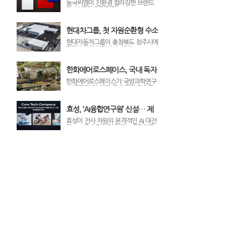
25%로 높인 ‘친환경 컬러강판’
청 접수를 진행한다.지난 2020년 도
동국씨엠이 친환경 컬러강판 브랜드
입된 혁신제품 지정 제도는 중소기업
‘리-본 그린 컬러강판(Re-born
제조 기술 고도화
연구개발(R&D) 지원사업을 통해 창
Green PCM)’의 제조 기술 수준을 한
출된 성과물 중 .
단계 끌어올리며 자원 순환형 철강소
재 시장 공략을 가속화한다.동국씨엠
현대차그룹, 첫 자원순환형 수소
은 리-본 그린 컬러강판에 적용되는
생산 시설 ‘HTWO ENERGY 청
폐플라스틱 원료 함량을 기존 10%
현대자동차그룹이 충청북도 청주시에
수준에서 25%까지 확대하고, 신규
자원순환형 청정 수소 생산(Waste-
주’ 준공
디자인인 ‘매트(Matt)’와 ‘스톤(Stone)’
to-Hydrogen, 이하 W2H) 시설을 구
타입 구현에 성공했..
축하고 국내 친환경 수소 생태계 조성
에 나선다.현대차그룹은 7월 9일 현
한화에어로스페이스, 국내 독자
대차그룹 기획조정담당 서강현 사장
기술 ‘무인기 엔진 2종’ 시제 최
과 기후에너지환경부 이호현 차관, 충
한화에어로스페이스가 국방과학연구
청북도 신용한 도지사, 청주시 이장섭
소(국과연)와 함께 국내 독자 기술로
초 공개
시장 등 관계자들이 참석한 가운데
개발한 무인기 엔진 2종의 시제를 최
‘HTWO ENERGY 청주’ .
초 공개했다. 무인기 엔진의 국산화를
통해 자주국방을 강화하고 글로벌 무
효성, ‘AI융합연구원’ 신설… 제
인기 수출 시장에서의 경쟁력을 선제
조업 기반 AI 대전환(AX) 가속화
적으로 확보한다는 방안이다.한화에
효성이 전사 차원의 본격적인 AI 대전
어로스페이스는 지난 7일 경남 창원1
환(AX)을 추진하기 위해 ‘AI융합연구
사업장에서 민·관·군 관계자 300여 명
원’을 신설했다고 밝혔다. AI융합연구
이 참..
원은 최신 AI 기술을 중공업, 섬유, 화
학 등 기존 제조업 기반 사업에 접목
해 시너지를 극대화하는 ‘적용·융합형
연구개발’을 전폭적으로 추진할 예정
이다.효성은 AI를 단순한 업무 효율화
나 비용 절감 도구에 그치지 않고, 효..