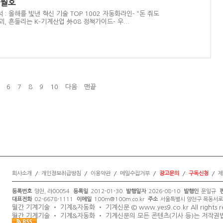
5월호
분석 : 올해를 빛낸 혁신 기술 TOP 1002 자동화라인- “돈 줘도
, 흔들리는 K-기계산업 外08 정책가이드- 우...
6
7
8
9
10
다음
맨끝
회사소개
개인정보취급방침
이용약관
메일수집거부
광고문의
구독신청
제
등록번호
양천, 라00054
등록일
2012-01-30
발행일자
2026-08-10
발행인
문일규
대표전화
02-6678-1111
이메일
주소
서울특별시 양천구 목동서로 7
100m@100m.co.kr
월간 기계기술 ‧ 기계&자동화 ‧ 기계신문 ©
All rights 
www.yes9.co.kr
월간 기계기술 ‧ 기계&자동화 ‧ 기계신문의 모든 콘텐츠(기사 등)는 저작권법의