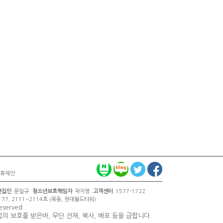
휴제안
편집인
문일규
청소년보호책임자
곽지영
고객센터
1577-1722
7, 2111~2114호 (목동, 현대월드타워)
reserved.
 보호를 받은바, 무단 전재, 복사, 배포 등을 금합니다.