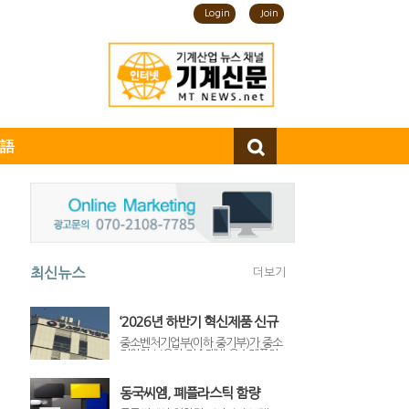
Login
Join
語
최신뉴스
더보기
‘2026년 하반기 혁신제품 신규
지정’ 공고… 중소기업 공공조달
중소벤처기업부(이하 중기부)가 중소
기업이 보유한 기술개발 우수제품의
문턱 낮춘다
초기 판로 개척을 지원하기 위해
‘2026년도 하반기 중소벤처기업부 혁
신제품 신규 지정’을 공고하고, 오는 7
동국씨엠, 폐플라스틱 함량
월 10일(금)부터 8월 10일(월)까지 신