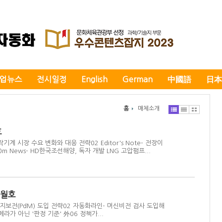
업뉴스
전시일정
English
German
中國語
日本
홈
매체소개
호
작기계 시장 수요 변화와 대응 전략02 Editor's Note- 전장이
0m News- HD한국조선해양, 독자 개발 LNG 고압펌프...
7월호
예지보전(PdM) 도입 전략02 자동화라인- 머신비전 검사 도입해
라가 아닌 '판정 기준' 外06 정책가...