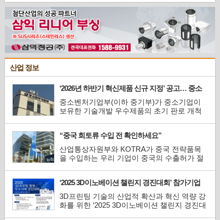
수상하며 처음 선보인 지 1년여 만의 성과다.
국내 17개 공장 검증(PoC)을 통해 안정성과
신뢰성을 확보한 해치는 오는 6월 양산과 더불
어 첫 고객으로 현대차그룹을 맞이한다. 적용
지역은 북미, 고객의 메타플랜트 ...
산업 정보
‘2026년 하반기 혁신제품 신규 지정’ 공고… 중소
기업 공공조달 문턱 낮춘다
중소벤처기업부(이하 중기부)가 중소기업이
보유한 기술개발 우수제품의 초기 판로 개척
을 지원하기 위해 ‘2026년도 하반기 중소벤처
기업부 혁신제품 신규 지정’을 공고하고, 오는
“중국 희토류 수입 전 확인하세요”
7월 10일(금)부터 8월 10일(월)까지 신청 접수
를 진행한다.지난 2020년 도입된 혁신제품 지
산업통상자원부와 KOTRA가 중국 전략품목
정 제도는 중소기업 연구개발(R&D) 지원사업
을 수입하는 우리 기업이 중국의 수출허가 절
을 통해 창출된 성과물 중 ...
차를 정확히 이해하고 원활히 대응할 수 있도
록 ‘중국 이중용도품목 수출 허가 신청 FAQ’를
‘2025 3D이노베이션 챌린지 경진대회’ 참가기업
발간했다.최근 중국은 희토류, 흑연 등 이중용
모집
도(Dual-Use, 만간 및 군사 용도로 모두 사용
3D프린팅 기술의 산업적 확산과 혁신 역량 강
할 수 있는 품목) 품목에 대한 수출통제를 강
화를 위한 ‘2025 3D이노베이션 챌린지 경진대
화하고 있으며, 이에 따라 수...
회’ 참가기업 모집이 시작됐다.과학기술정보