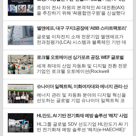
한 리사이클링 업무협약(...
환(AX) 가속화
효성이 전사 차원의 본격적인 AI 대전환(AX)
을 추진하기 위해 ‘AI융합연구원’을 신설했다
고 밝혔다. AI융합연구원은 최신 AI 기술을 중
공업, 섬유, 화학 등 기존 제조업 기반 사업에
엘앤에프, 대구 구지1공장에 ‘ABB 스마트팩토리’
접목해 시너지를 극대화하는 ‘적용·융합형 연
기반 구축… 글로벌 ESG·배터리 규제 대응
구개발’을 전폭적으로 추진할 예정이다.효성
글로벌 이차전지 소재 전문기업 엘앤에프가
은 AI를 단순한 업무 효율화나 비용 절감 도구
전과정평가(LCA) 시스템과 블록체인 기반 데
에 그치지 않고, 효...
이터 스페이스 연계 체계를 구축하며 글로벌
ESG 규제에 대응하기 위한 ‘ABB(AI·빅데이터
로크웰 오토메이션 싱가포르 공장, WEF 글로벌
·블록체인) 스마트팩토리’ 기반을 마련했다고
라이트하우스 네트워크 선정
밝혔다.오는 2027년 유럽연합(EU)의 ‘디지털
세계 최대의 산업 자동화 및 디지털 전환 전문
배터리 여권(DBP)’ 탑재 의무화를 앞두고 글
기업인 로크웰 오토메이션(Rockwell
로벌 완성차업체(OEM)들이 공...
Automation, Inc.)은 자사의 싱가포르 제조 시
설이 세계경제포럼(WEF)의 글로벌 라이트하
슈나이더 일렉트릭, 이화여자대와 에너지 관리·산
우스 네트워크(Global Lighthouse Network) 멤
업 자동화 인재 육성 MOU 체결
버로 선정됐다고 발표했다.글로벌 라이트하우
에너지 관리 및 자동화 분야의 디지털 혁신을
스 네트워크는 세계경제포럼이 첨단 기술을
선도하는 글로벌 기업 슈나이더 일렉트릭 코
대규모로 적용해 생산성·품질·인력 활용도
리아(한국지사 대표 권지웅)가 지난 6월 22일
에...
이화여자대학교와 글로벌 인재 육성을 위한
HL만도, AI 기반 전기화재 예방 솔루션 ‘해치’ 사업
업무협약(MOU)을 체결했다.이번 협약 체결식
본격화
에는 이화여대 융합전자반도체공학부 강제원
HL그룹 글로벌 SDV 선도기업 HL만도가 AI 기
학부장, 전자전기공학전공 김정호 교수, 전자
반 전기화재 예방 솔루션 ‘해치(e-HAECHIE)’
전기공학전공 최선한 교...
사업화를 본격 추진한다. CES 2025 혁신상을