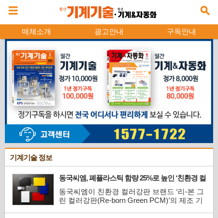
매체소개
광고안내
구독안내
기계기술 정보
동국씨엠, 폐플라스틱 함량 25%로 높인 ‘친환경 컬
러강판’ 제조 기술 고도화
동국씨엠이 친환경 컬러강판 브랜드 ‘리-본 그
린 컬러강판(Re-born Green PCM)’의 제조 기
술 수준을 한 단계 끌어올리며 자원 순환형 철
강소재 시장 공략을 가속화한다.동국씨엠은