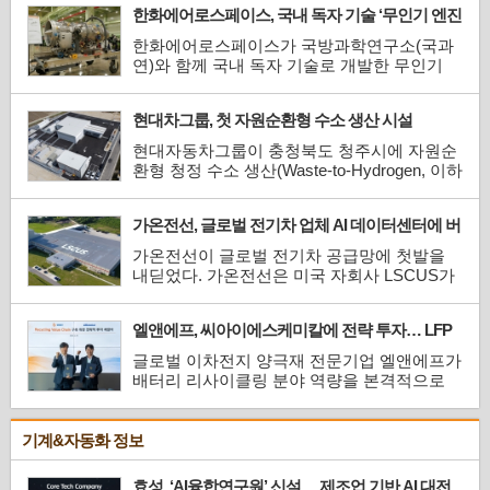
한화에어로스페이스, 국내 독자 기술 ‘무인기 엔진
리-본 그린 컬러강판에 적용되는 폐플라스틱
2종’ 시제 최초 공개
원료 함량을 기존 10% 수준에서 25%까지 확
한화에어로스페이스가 국방과학연구소(국과
대하고, 신규 디자인인 ‘매트(Matt)’와 ‘스톤
연)와 함께 국내 독자 기술로 개발한 무인기
(Stone)’ 타입 구현에 성공했...
엔진 2종의 시제를 최초 공개했다. 무인기 엔
진의 국산화를 통해 자주국방을 강화하고 글
현대차그룹, 첫 자원순환형 수소 생산 시설
로벌 무인기 수출 시장에서의 경쟁력을 선제
‘HTWO ENERGY 청주’ 준공
적으로 확보한다는 방안이다.한화에어로스페
현대자동차그룹이 충청북도 청주시에 자원순
이스는 지난 7일 경남 창원1사업장에서 민·관·
환형 청정 수소 생산(Waste-to-Hydrogen, 이하
군 관계자 300여 명이 참...
W2H) 시설을 구축하고 국내 친환경 수소 생태
계 조성에 나선다.현대차그룹은 7월 9일 현대
가온전선, 글로벌 전기차 업체 AI 데이터센터에 버
차그룹 기획조정담당 서강현 사장과 기후에너
스덕트 600억 원 수주
지환경부 이호현 차관, 충청북도 신용한 도지
가온전선이 글로벌 전기차 공급망에 첫발을
사, 청주시 이장섭 시장 등 관계자들이 참석한
내딛었다. 가온전선은 미국 자회사 LSCUS가
가운데 ‘HTWO ENERGY 청주’ ...
글로벌 전기차 업체의 AI 데이터센터에 약
4,000만 달러(약 600억 원) 규모의 버스덕트
엘앤에프, 씨아이에스케미칼에 전략 투자… LFP
(Busduct)를 공급한다고 밝혔다.버스덕트는
리사이클링 밸류체인 선점 나서
데이터센터 내 각 서버와 랙(Rack)에 전력을
글로벌 이차전지 양극재 전문기업 엘앤에프가
분배하는 배전 설비로 'AI 데이터센터의 혈
배터리 리사이클링 분야 역량을 본격적으로
관'으로 불린다. 반도체·냉각설비와 함께...
내재화한다. 엘앤에프는 지난 6월 29일 대구
본사에서 씨아이에스케미칼과 전략적 투자 계
약을 체결하고 LFP(리튬인산철)·NCM(니켈·
기계&자동화 정보
코발트·망간) 기반 폐배터리 재자원화 협력을
가시화했다.이번 투자는 지난 5월 양사가 체결
효성, ‘AI융합연구원’ 신설… 제조업 기반 AI 대전