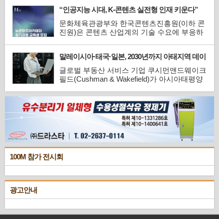
통신부가 주최하고 정보통신산업진흥원과 3D
“인공지능 시대, K-콘텐츠 실전형 인재 키운다”
프린팅연구조합이 공동 주관하는 이번 대회는
3D프린팅 기술을 활용한 창의적이고 실용적
문화체육관광부와 한국콘텐츠진흥원(이하 콘
인 혁신 사례를 발굴하고, 이를 산업 전반으로
진원)은 콘텐츠 산업계의 기술 수요에 부응하
확산하기 위한 목적으...
는 실무형 융복합 인재 양성을 목표로 ‘뉴콘텐
츠아카데미 장기과정 3기’ 교육생을 오는 7월
말레이시아·태국·일본, 2030년까지 아태지역 데이
25일까지 모집한다.뉴콘텐츠아카데미는 기술
터센터 개발 속도 선도
기반 콘텐츠 창·제작 역량 강화를 위한 전문
글로벌 부동산 서비스 기업 쿠시먼앤드웨이크
인재 양성 프로그램으로, 국내외 선도기업과
필드(Cushman & Wakefield)가 아시아태평양
유수 교육기관의 ...
지역 14개 주요 데이터센터 시장을 대상으로
자본시장과 투자 흐름을 종합 분석한 첫 번째
‘아시아태평양 데이터센터 투자환경 보고서
(Asia Pacific Data Centre Investment
Landscape)’를 발간했다.보고서에 따르면, 말
레이시아가 2030년까지 아시아태평양 지역에
서 인...
100M 참가 전시회
광고안내