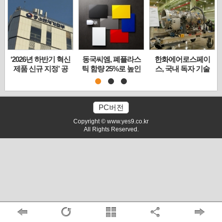
‘2026년 하반기 혁신
동국씨엠, 폐플라스
한화에어로스페이
제품 신규 지정’ 공
틱 함량 25%로 높인
스, 국내 독자 기술
고… 중소기업 공공
‘친환경 컬러강판’
‘무인기 엔진 2종’ 시
조달 문턱 낮춘다
제조 기술 고도화
제 최초 공개
PC버전
Copyright © www.yes9.co.kr
All Rights Reserved.