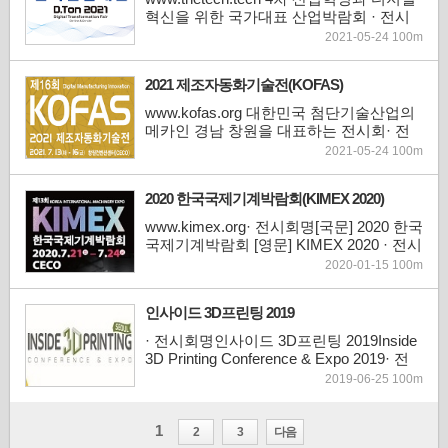
원컨벤션센터(CECO) 전시장 전관· 주 최
혁신을 위한 국가대표 산업박람회 · 전시
경상남도, 창원시· 전시분...
회명[국문] 한국산업대전[영문] Digital
2021-05-24 100m
Transformation Fair 2021 · 전시기간10.
19(화) ~ 10. 22(금)· 전시장온라인 : 디지
2021 제조자동화기술전(KOFAS)
털 트윈 가상 전시관 오프라인 : KINTEX
제 1전시장 3, 4, 5홀* 한국국제냉난방공조
www.kofas.org 대한민국 첨단기술산업의
전(1홀), 서울국제공구전(2홀) 합동개최 ·
메카인 경남 창원을 대표하는 전시회· 전
주 최 및 ...
시회명[국문] 2021 제조자동화기술전[약
2021-05-24 100m
칭] KOFAS 2021· 전시기간2021. 7. 13(화)
~ 7. 16(금)· 전시장소창원컨벤션센터 1~2
2020 한국국제기계박람회(KIMEX 2020)
홀 (면적 7,719㎡)· 주 최경상남도, 창원시·
주 관한국기계산업진흥회· 전시분야- 오토
www.kimex.org· 전시회명[국문] 2020 한국
메이션&스마트팩토리 : [오토메이션] 자동
국제기계박람회 [영문] KIMEX 2020 · 전시
화기기, 자동화시스...
시간2020. 7. 21(화) ~ 7. 24(금) [4일간]· 전
2020-01-15 100m
시장소 창원컨벤션센터(CECO)· 규모면적
: 총 7,632㎡규모 : 15개국/ 170개사/ 500부
인사이드 3D프린팅 2019
스· 전시품목 금속가공/기계기술/오토메이
션/스마트팩토리/측정/검사기술/에너지절
· 전시회명인사이드 3D프린팅 2019Inside
감/냉난방기술/부품/소재기술/기타 건설기
3D Printing Conference & Expo 2019· 전
계, 섬유기계, 운반·...
시시간2019년 6월 26일(수)~28일(금), 총
2019-06-25 100m
3일간· 전시장소KINTEX 제1전시장 5홀·
주제New Era of Advanced Manufacturing·
홈페이지http://inside3dprinting.co.kr/2019·
1
2
3
다음