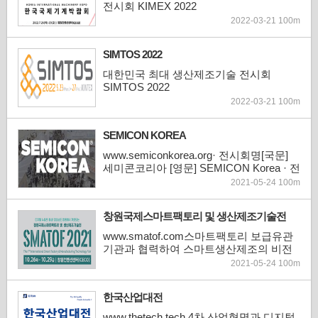
전시회 KIMEX 2022
2022-03-21 100m
SIMTOS 2022
대한민국 최대 생산제조기술 전시회
SIMTOS 2022
2022-03-21 100m
SEMICON KOREA
www.semiconkorea.org· 전시회명[국문]
세미콘코리아 [영문] SEMICON Korea · 전
시시간2021.02.03(수)~2021.02.05(금)· 전
2021-05-24 100m
시장소 코엑스 전관 및 로비· 규모[참가업
체] 약 500개사 2,200부스[참관객] 약
창원국제스마트팩토리 및 생산제조기술전
55,000명· 전시품목 반도체 생산 관련 장
비, 재료, 부품, Sub-system, Facility, 소프
www.smatof.com스마트팩토리 보급유관
트웨어 등· 주최SEMI
기관과 협력하여 스마트생산제조의 비전
과 트렌드를 제시하고 다양한 전문 컨퍼런
2021-05-24 100m
스를 동시에 개최· 전시회명[국문] 창원국
제스마트팩토리 및 생산제조기술전[영문]
한국산업대전
SMATOF 2021· 전시기간2021년 10월 26
일(화) - 10월 29일 (금), 4일간· 전시장소창
www.thetech.tech 4차 산업혁명과 디지털