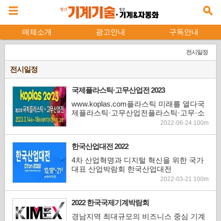
매체소개
광고안내
구독안내
전시일정
전시일정
국제플라스틱·고무산업전 2023
www.koplas.com플라스틱 미래를 열다국
제플라스틱·고무산업전플라스틱·고무·소
재·복합재료전 및 국제금형 및 관련기기전
2022-06-24 100m
과 동시개최!· 전시회명[국문] 27회 국제플
라스틱 + 고무산업전시회[영문] KOPLAS
한국산업대전 2022
2023 · 전시기간2023년 3월 14일(화) ~ 18
일(토) (5일간) · 전시장KINTEX 제1전시장
4차 산업혁명과 디지털 혁신을 위한 국가
4,5홀(경기도 고양시 소재)· 주 최(주)한국
대표 산업박람회 한국산업대전
이앤엑스 / 한국합성수...
2022-03-21 100m
2022 한국국제기계박람회
경남지역 최대규모의 비즈니스 중심 기계