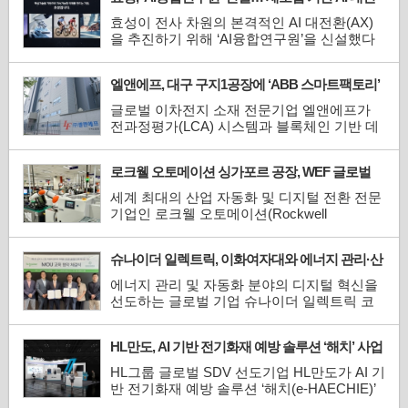
한 리사이클링 업무협약(...
환(AX) 가속화
효성이 전사 차원의 본격적인 AI 대전환(AX)
을 추진하기 위해 ‘AI융합연구원’을 신설했다
고 밝혔다. AI융합연구원은 최신 AI 기술을 중
공업, 섬유, 화학 등 기존 제조업 기반 사업에
엘앤에프, 대구 구지1공장에 ‘ABB 스마트팩토리’
접목해 시너지를 극대화하는 ‘적용·융합형 연
기반 구축… 글로벌 ESG·배터리 규제 대응
구개발’을 전폭적으로 추진할 예정이다.효성
글로벌 이차전지 소재 전문기업 엘앤에프가
은 AI를 단순한 업무 효율화나 비용 절감 도구
전과정평가(LCA) 시스템과 블록체인 기반 데
에 그치지 않고, 효...
이터 스페이스 연계 체계를 구축하며 글로벌
ESG 규제에 대응하기 위한 ‘ABB(AI·빅데이터
로크웰 오토메이션 싱가포르 공장, WEF 글로벌
·블록체인) 스마트팩토리’ 기반을 마련했다고
라이트하우스 네트워크 선정
밝혔다.오는 2027년 유럽연합(EU)의 ‘디지털
세계 최대의 산업 자동화 및 디지털 전환 전문
배터리 여권(DBP)’ 탑재 의무화를 앞두고 글
기업인 로크웰 오토메이션(Rockwell
로벌 완성차업체(OEM)들이 공...
Automation, Inc.)은 자사의 싱가포르 제조 시
설이 세계경제포럼(WEF)의 글로벌 라이트하
슈나이더 일렉트릭, 이화여자대와 에너지 관리·산
우스 네트워크(Global Lighthouse Network) 멤
업 자동화 인재 육성 MOU 체결
버로 선정됐다고 발표했다.글로벌 라이트하우
에너지 관리 및 자동화 분야의 디지털 혁신을
스 네트워크는 세계경제포럼이 첨단 기술을
선도하는 글로벌 기업 슈나이더 일렉트릭 코
대규모로 적용해 생산성·품질·인력 활용도
리아(한국지사 대표 권지웅)가 지난 6월 22일
에...
이화여자대학교와 글로벌 인재 육성을 위한
HL만도, AI 기반 전기화재 예방 솔루션 ‘해치’ 사업
업무협약(MOU)을 체결했다.이번 협약 체결식
본격화
에는 이화여대 융합전자반도체공학부 강제원
HL그룹 글로벌 SDV 선도기업 HL만도가 AI 기
학부장, 전자전기공학전공 김정호 교수, 전자
반 전기화재 예방 솔루션 ‘해치(e-HAECHIE)’
전기공학전공 최선한 교...
사업화를 본격 추진한다. CES 2025 혁신상을