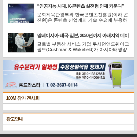
통신부가 주최하고 정보통신산업진흥원과 3D
“인공지능 시대, K-콘텐츠 실전형 인재 키운다”
프린팅연구조합이 공동 주관하는 이번 대회는
3D프린팅 기술을 활용한 창의적이고 실용적
문화체육관광부와 한국콘텐츠진흥원(이하 콘
인 혁신 사례를 발굴하고, 이를 산업 전반으로
진원)은 콘텐츠 산업계의 기술 수요에 부응하
확산하기 위한 목적으...
는 실무형 융복합 인재 양성을 목표로 ‘뉴콘텐
츠아카데미 장기과정 3기’ 교육생을 오는 7월
말레이시아·태국·일본, 2030년까지 아태지역 데이
25일까지 모집한다.뉴콘텐츠아카데미는 기술
터센터 개발 속도 선도
기반 콘텐츠 창·제작 역량 강화를 위한 전문
글로벌 부동산 서비스 기업 쿠시먼앤드웨이크
인재 양성 프로그램으로, 국내외 선도기업과
필드(Cushman & Wakefield)가 아시아태평양
유수 교육기관의 ...
지역 14개 주요 데이터센터 시장을 대상으로
자본시장과 투자 흐름을 종합 분석한 첫 번째
‘아시아태평양 데이터센터 투자환경 보고서
(Asia Pacific Data Centre Investment
Landscape)’를 발간했다.보고서에 따르면, 말
레이시아가 2030년까지 아시아태평양 지역에
서 인...
100M 참가 전시회
광고안내