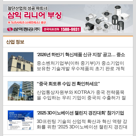
수상하며 처음 선보인 지 1년여 만의 성과다.
국내 17개 공장 검증(PoC)을 통해 안정성과
신뢰성을 확보한 해치는 오는 6월 양산과 더불
어 첫 고객으로 현대차그룹을 맞이한다. 적용
지역은 북미, 고객의 메타플랜트 ...
산업 정보
‘2026년 하반기 혁신제품 신규 지정’ 공고… 중소
기업 공공조달 문턱 낮춘다
중소벤처기업부(이하 중기부)가 중소기업이
보유한 기술개발 우수제품의 초기 판로 개척
을 지원하기 위해 ‘2026년도 하반기 중소벤처
기업부 혁신제품 신규 지정’을 공고하고, 오는
“중국 희토류 수입 전 확인하세요”
7월 10일(금)부터 8월 10일(월)까지 신청 접수
를 진행한다.지난 2020년 도입된 혁신제품 지
산업통상자원부와 KOTRA가 중국 전략품목
정 제도는 중소기업 연구개발(R&D) 지원사업
을 수입하는 우리 기업이 중국의 수출허가 절
을 통해 창출된 성과물 중 ...
차를 정확히 이해하고 원활히 대응할 수 있도
록 ‘중국 이중용도품목 수출 허가 신청 FAQ’를
‘2025 3D이노베이션 챌린지 경진대회’ 참가기업
발간했다.최근 중국은 희토류, 흑연 등 이중용
모집
도(Dual-Use, 만간 및 군사 용도로 모두 사용
3D프린팅 기술의 산업적 확산과 혁신 역량 강
할 수 있는 품목) 품목에 대한 수출통제를 강
화를 위한 ‘2025 3D이노베이션 챌린지 경진대
화하고 있으며, 이에 따라 수...
회’ 참가기업 모집이 시작됐다.과학기술정보