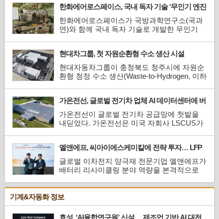
한화에어로스페이스, 국내 독자 기술 ‘무인기 엔진
리-본 그린 컬러강판에 적용되는 폐플라스틱
2종’ 시제 최초 공개
원료 함량을 기존 10% 수준에서 25%까지 확
한화에어로스페이스가 국방과학연구소(국과
대하고, 신규 디자인인 ‘매트(Matt)’와 ‘스톤
연)와 함께 국내 독자 기술로 개발한 무인기
(Stone)’ 타입 구현에 성공했...
엔진 2종의 시제를 최초 공개했다. 무인기 엔
진의 국산화를 통해 자주국방을 강화하고 글
현대차그룹, 첫 자원순환형 수소 생산 시설
로벌 무인기 수출 시장에서의 경쟁력을 선제
‘HTWO ENERGY 청주’ 준공
적으로 확보한다는 방안이다.한화에어로스페
현대자동차그룹이 충청북도 청주시에 자원순
이스는 지난 7일 경남 창원1사업장에서 민·관·
환형 청정 수소 생산(Waste-to-Hydrogen, 이하
군 관계자 300여 명이 참...
W2H) 시설을 구축하고 국내 친환경 수소 생태
계 조성에 나선다.현대차그룹은 7월 9일 현대
가온전선, 글로벌 전기차 업체 AI 데이터센터에 버
차그룹 기획조정담당 서강현 사장과 기후에너
스덕트 600억 원 수주
지환경부 이호현 차관, 충청북도 신용한 도지
가온전선이 글로벌 전기차 공급망에 첫발을
사, 청주시 이장섭 시장 등 관계자들이 참석한
내딛었다. 가온전선은 미국 자회사 LSCUS가
가운데 ‘HTWO ENERGY 청주’ ...
글로벌 전기차 업체의 AI 데이터센터에 약
4,000만 달러(약 600억 원) 규모의 버스덕트
엘앤에프, 씨아이에스케미칼에 전략 투자… LFP
(Busduct)를 공급한다고 밝혔다.버스덕트는
리사이클링 밸류체인 선점 나서
데이터센터 내 각 서버와 랙(Rack)에 전력을
글로벌 이차전지 양극재 전문기업 엘앤에프가
분배하는 배전 설비로 'AI 데이터센터의 혈
배터리 리사이클링 분야 역량을 본격적으로
관'으로 불린다. 반도체·냉각설비와 함께...
내재화한다. 엘앤에프는 지난 6월 29일 대구
본사에서 씨아이에스케미칼과 전략적 투자 계
약을 체결하고 LFP(리튬인산철)·NCM(니켈·
기계&자동화 정보
코발트·망간) 기반 폐배터리 재자원화 협력을
가시화했다.이번 투자는 지난 5월 양사가 체결
효성, ‘AI융합연구원’ 신설… 제조업 기반 AI 대전