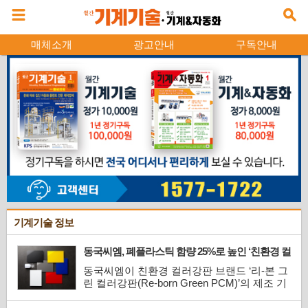
매체소개
광고안내
구독안내
기계기술 정보
동국씨엠, 폐플라스틱 함량 25%로 높인 ‘친환경 컬
러강판’ 제조 기술 고도화
동국씨엠이 친환경 컬러강판 브랜드 ‘리-본 그
린 컬러강판(Re-born Green PCM)’의 제조 기
술 수준을 한 단계 끌어올리며 자원 순환형 철
강소재 시장 공략을 가속화한다.동국씨엠은