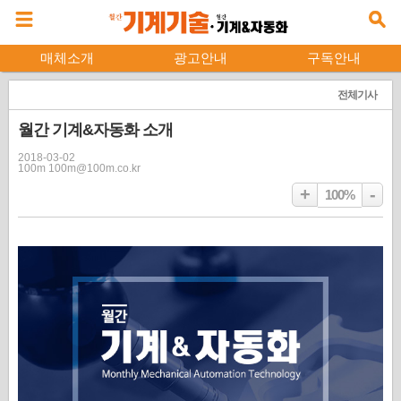
매체소개
광고안내
구독안내
전체기사
월간 기계&자동화 소개
2018-03-02
100m 100m@100m.co.kr
+
-
100%